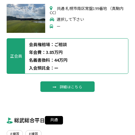
共通 札幌市南区常盤199番地 （真駒内
CC）
選択して下さい
ー
会員権相場：
ご相談
年会費：3.85万円
正会員
名義書換料：44万円
入会預託金：ー
詳細はこちら
総武総合平日
共通
# 練習
# 練習