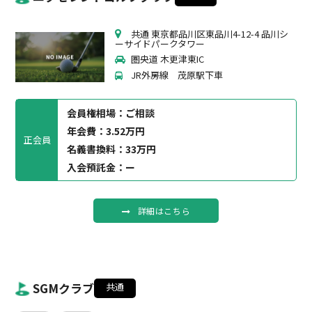
共通 東京都品川区東品川4-12-4 品川シ
ーサイドパークタワー
圏央道 木更津東IC
JR外房線 茂原駅下車
会員権相場：
ご相談
年会費：3.52万円
正会員
名義書換料：33万円
入会預託金：ー
詳細はこちら
SGMクラブ
共通