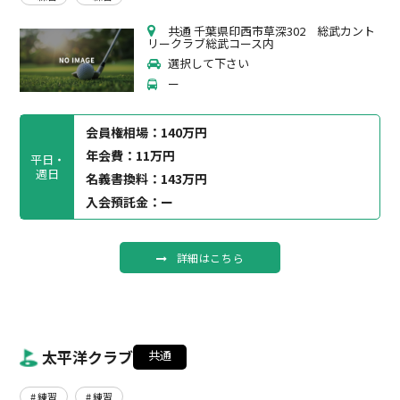
共通 千葉県印西市草深302 総武カント
リークラブ総武コース内
選択して下さい
ー
会員権相場：
140万円
年会費：11万円
平日・
週日
名義書換料：143万円
入会預託金：ー
詳細はこちら
太平洋クラブ
共通
# 練習
# 練習