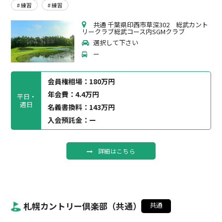
# 練習
# 練習
共通 千葉県印西市草深302 総武カント
リークラブ総武コース内SGMクラブ
選択して下さい
ー
会員権相場：
180万円
年会費：4.4万円
平日・
週日
名義書換料：143万円
入会預託金：ー
詳細はこちら
札幌カントリー倶楽部（共通）
共通