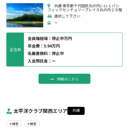
共通 東京都千代田区丸の内1-11-1 パシ
フィックセンチュリープレイス丸の内２８階
選択して下さい
ー
会員権相場：
停止中万円
年会費：5.94万円
正会員
名義書換料：停止中
入会預託金：ー
詳細はこちら
太平洋クラブ関西エリア
共通
# 練習
# 練習