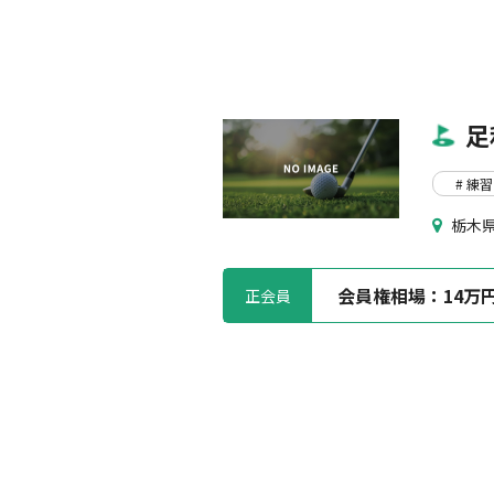
足
# 練習
栃木県
会員権相場：
14万
正会員