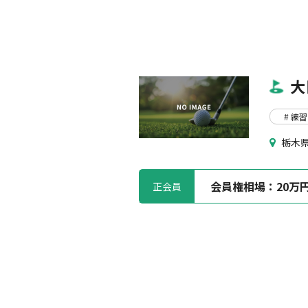
大
# 練習
栃木県
会員権相場：
20万
正会員