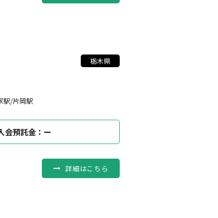
栃木県
家駅/片岡駅
入会預託金：ー
詳細はこちら