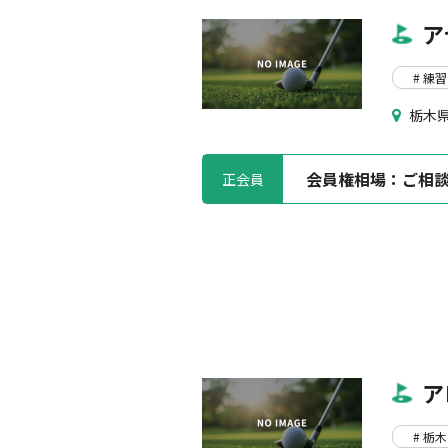
ア
# 練習
栃木県
会員権相場：
ご相
正会員
ア
# 栃