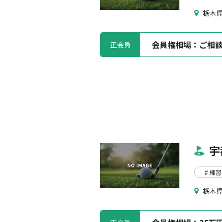
栃木県
会員権相場：
ご相
正会員
宇
# 練習
栃木県