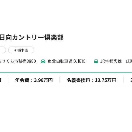
日向カントリー倶楽部
# 栃木県
 さくら市鷲宿3880
東北自動車道 矢板IC
JR宇都宮線 氏
円
年会費：3.96万円
名義書換料：13.75万円