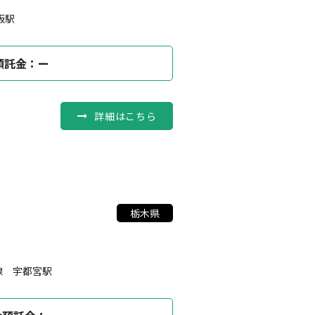
板駅
預託金：ー
詳細はこちら
栃木県
線 宇都宮駅