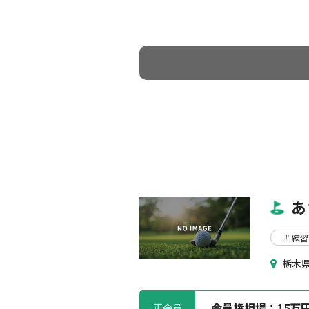
あ
# 練習
栃木県
会員権相場：
15万
正会員