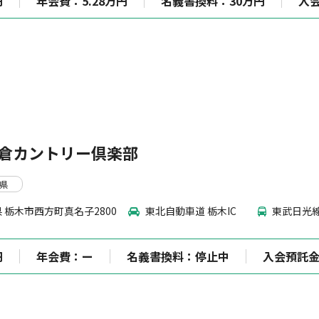
円
年会費：5.28万円
名義書換料：30万円
入
倉カントリー倶楽部
木県
 栃木市西方町真名子2800
東北自動車道 栃木IC
東武日光
円
年会費：ー
名義書換料：停止中
入会預託