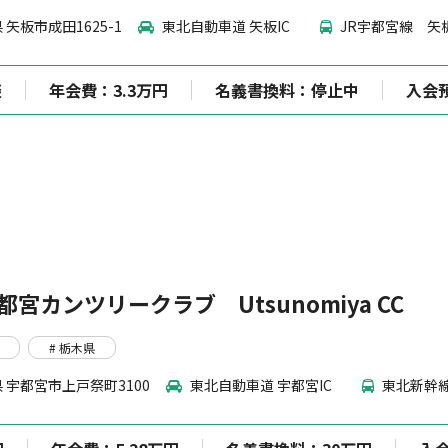
 矢板市成田1625-1
東北自動車道 矢板IC
JR宇都宮線 矢
談
年会費：3.3万円
名義書換料：停止中
入会
都宮カンツリークラブ Utsunomiya CC
# 栃木県
 宇都宮市上戸祭町3100
東北自動車道 宇都宮IC
東北新幹