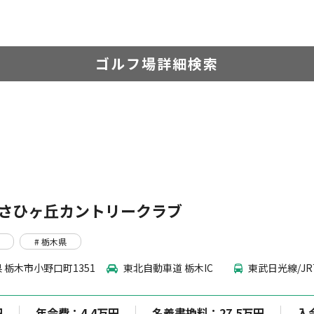
ゴルフ場詳細検索
さひヶ丘カントリークラブ
# 栃木県
 栃木市小野口町1351
東北自動車道 栃木IC
東武日光線/J
円
年会費：4.4万円
名義書換料：27.5万円
入