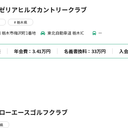
ゼリアヒルズカントリークラブ
# 栃木県
 栃木市梅沢町1番地
東北自動車道 栃木IC
ー
談
年会費：3.41万円
名義書換料：33万円
入
ローエースゴルフクラブ
木県