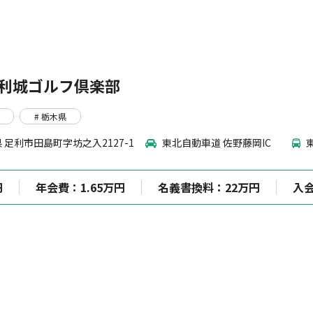
利城ゴルフ倶楽部
# 栃木県
 足利市田島町字坊之入2127-1
東北自動車道 佐野藤岡IC
円
年会費：1.65万円
名義書換料：22万円
入