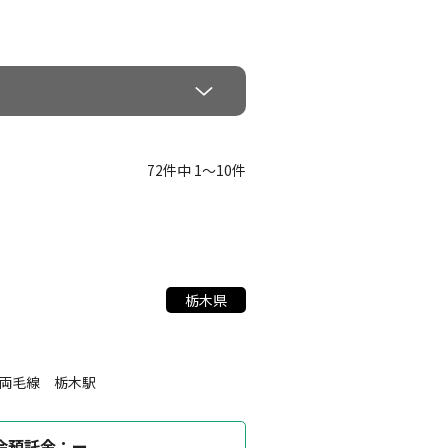
72件中 1〜10件
栃木県
R両毛線 栃木駅
会預託金：ー