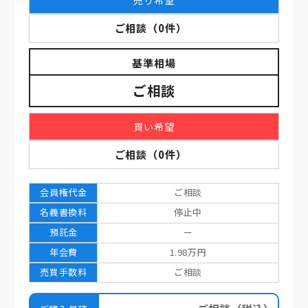
売り希望
ご相談
（
0
件）
基準相場
ご相談
買い希望
ご相談
（
0
件）
会員権代金
ご相談
名義書換料
停止中
預託金
ー
年会費
1.98万円
売買手数料
ご相談