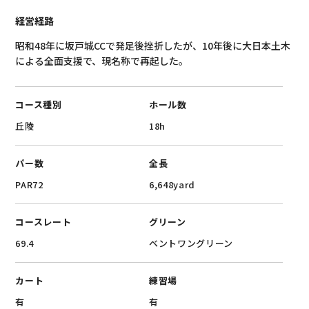
経営経路
昭和48年に坂戸城CCで発足後挫折したが、10年後に大日本土木
による全面支援で、現名称で再起した。
コース種別
ホール数
‎丘陵
18h
パー数
全長
PAR72
6,648yard
コースレート
グリーン
69.4
ベントワングリーン
カート
練習場
有
有