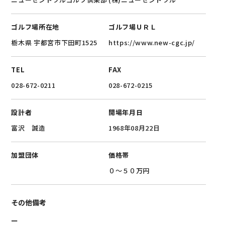
ゴルフ場所在地
ゴルフ場ＵＲＬ
栃木県 宇都宮市下田町1525
https://www.new-cgc.jp/
TEL
FAX
028-672-0211
028-672-0215
設計者
開場年月日
富沢 誠造
1968年08月22日
加盟団体
価格帯
０～５０万円
その他備考
ー