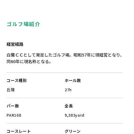
ゴルフ場紹介
経営経路
白鷺ＣＣとして発足したゴルフ場。昭和57年に現経営となり、
同60年に現名称となる。
コース種別
ホール数
‎丘陵
27h
パー数
全長
PAR108
9,383yard
コースレート
グリーン