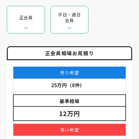
平日・週日
正会員
会員
正会員相場お見積り
売り希望
25万円
（
0
件）
基準相場
12万円
買い希望