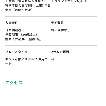
正会員（個人⇔法人⇔婦人）
１ラウンドセルフ6,480円
特別平日会員(月曜～土曜) 平日
会員（月曜～金曜）
入会条件
予約条件
日本国籍者
特に条件なし
年齢制限 （20歳以上）
推薦人が必要 （会員1名）
プレースタイル
2サムの可否
キャディ付又はセルフ 乗用カ
可
ート
アクセス