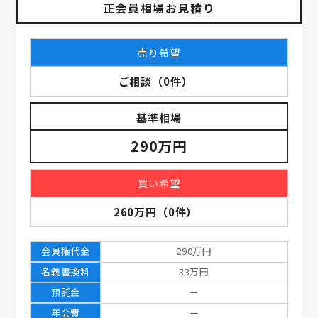
正会員相場お見積り
売り希望
ご相談
（
0
件）
基準相場
290万円
買い希望
260万円
（
0
件）
会員権代金
290万円
名義書換料
33万円
預託金
ー
年会費
ー