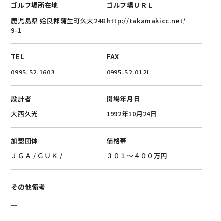
ゴルフ場所在地
ゴルフ場ＵＲＬ
鹿児島県 姶良郡蒲生町久末248
http://takamakicc.net/
9-1
TEL
FAX
0995-52-1603
0995-52-0121
設計者
開場年月日
大西久光
1992年10月24日
加盟団体
価格帯
ＪＧＡ
/
ＧＵＫ
/
３０１～４００万円
その他備考
ー