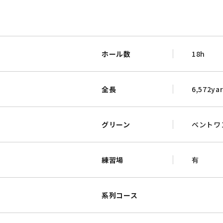
ホール数
18h
全長
6,572ya
グリーン
ベントワ
練習場
有
系列コース