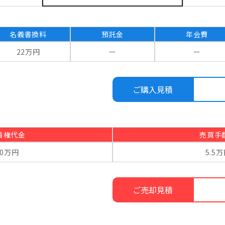
名義書換料
預託金
年会費
22万円
ー
ー
ご購入見積
員権代金
売買手
80万円
5.5
ご売却見積