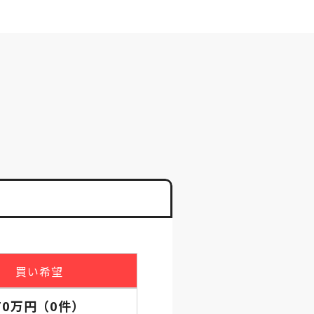
買い希望
70万円
（
0
件）