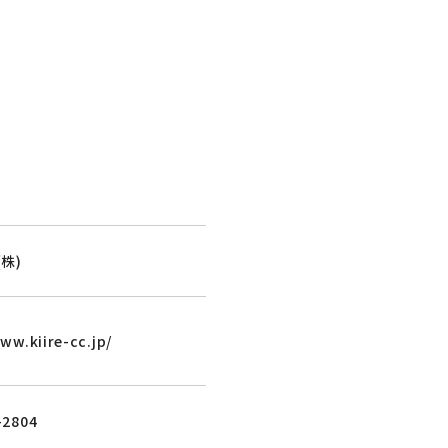
株)
ww.kiire-cc.jp/
-2804