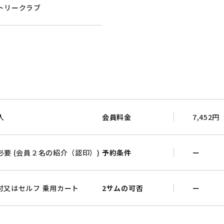
トリークラブ
人
会員料金
7,452円
必要 (会員２名の紹介（認印）)
予約条件
ー
付又はセルフ 乗用カート
2サムの可否
ー