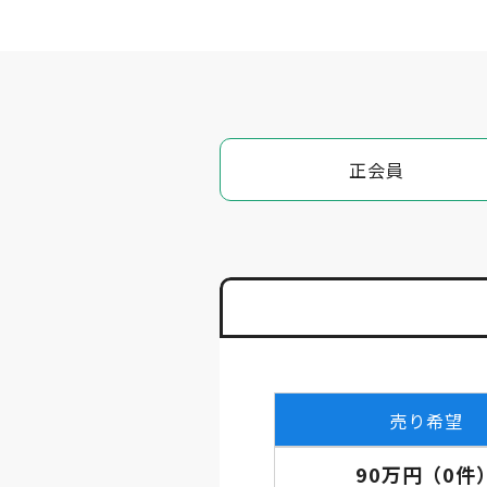
正会員
売り希望
90万円
（
0
件