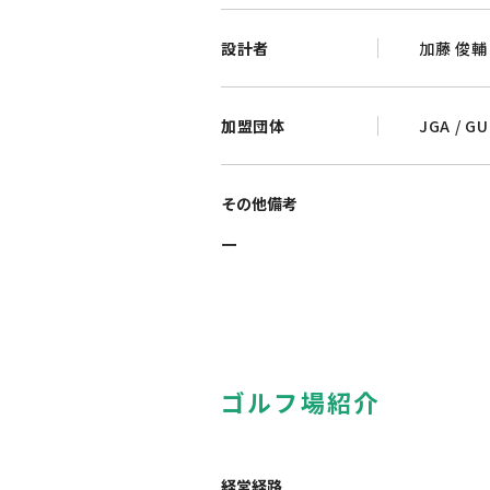
設計者
加藤 俊輔
加盟団体
JGA
/
GU
その他備考
ー
ゴルフ場紹介
経営経路