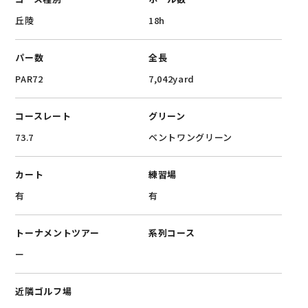
‎丘陵
18h
パー数
全長
PAR72
7,042yard
コースレート
グリーン
73.7
ベントワングリーン
カート
練習場
有
有
トーナメントツアー
系列コース
ー
近隣ゴルフ場