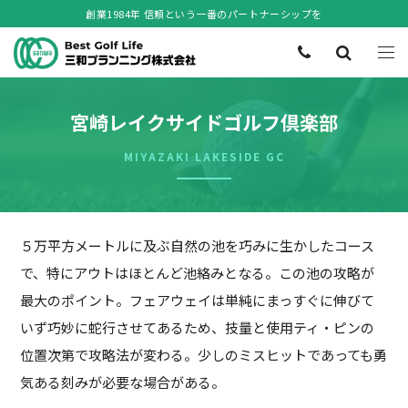
創業1984年 信頼という一番のパートナーシップを
宮崎レイクサイドゴルフ倶楽部
MIYAZAKI LAKESIDE GC
５万平方メートルに及ぶ自然の池を巧みに生かしたコース
で、特にアウトはほとんど池絡みとなる。この池の攻略が
最大のポイント。フェアウェイは単純にまっすぐに伸びて
いず巧妙に蛇行させてあるため、技量と使用ティ・ピンの
位置次第で攻略法が変わる。少しのミスヒットであっても勇
気ある刻みが必要な場合がある。