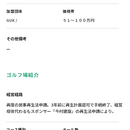
加盟団体
価格帯
GUK
/
５１～１００万円
その他備考
ー
ゴルフ場紹介
経営経路
再度の民事再生法申請。3年前に再生計画認可で手続終了、経営
母体代わるもスポンサー「今村建設」の再生法申請により。
コース種別
ホール数