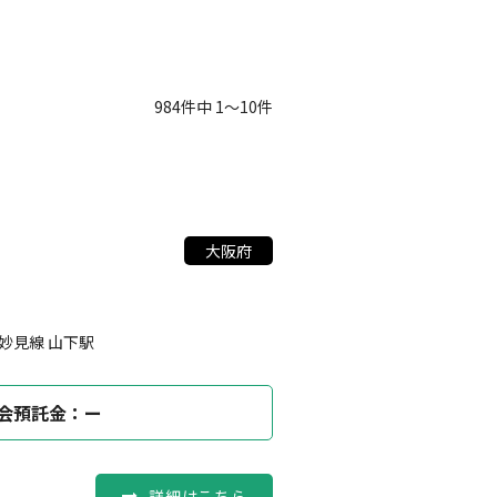
984件中 1〜10件
大阪府
妙見線 山下駅
会預託金：ー
詳細はこちら