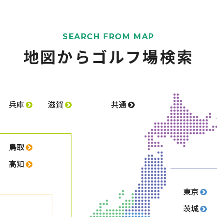
SEARCH FROM MAP
地図からゴルフ場検索
兵庫
滋賀
共通
鳥取
高知
東京
茨城