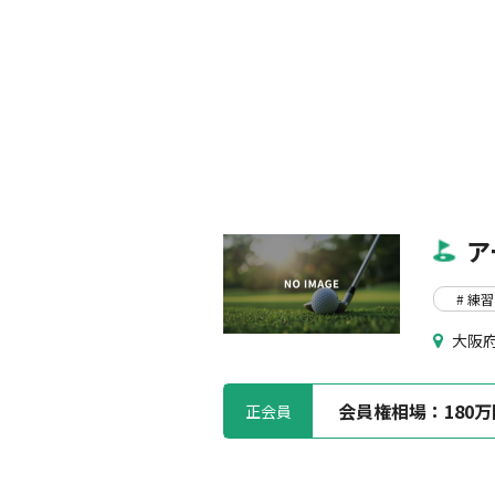
ア
# 練習
大阪府
会員権相場：
180
正会員