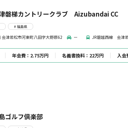
津磐梯カントリークラブ Aizubandai CC
# 福島県
 会津若松市河東町八田字大野原62
ー
JR磐越西線 会津
年会費：2.75万円
名義書換料：22万円
入会
島ゴルフ倶楽部