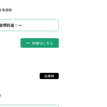
線 青島駅
会預託金：ー
詳細はこちら
兵庫県
駅