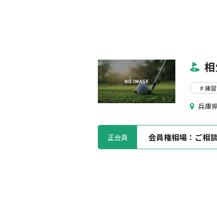
相
# 練習
兵庫県
会員権相場：
ご相
正会員