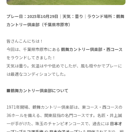
プレー日：2025年10月29日｜天気：曇り｜ラウンド場所：鶴舞
カントリー
倶楽部
（千葉県市原市）
皆さんこんにちは！
今回は、千葉県市原市にある
鶴舞カントリー
倶楽部
・西コース
をラウンドしてきました！
天気は曇り。気温はやや低めでしたが、風も穏やかでプレーに
は最適なコンディションでした。
■
鶴舞カントリー
倶楽部
について
1971年開場、鶴舞カントリー倶楽部は、東コース・西コースの
36ホールを備える、関東屈指の名門コースです。名匠・井上誠
一が手がけた、珠玉のチャンピオンコースで、過去には
日本オ
ープンゴルフ選手権
や
日本女子オープン
も開催されており、戦